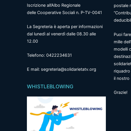
Iscrizione all’Albo Regionale
postale 
delle Cooperative Sociali n. P-TV-0041
“Contrib
deducibil
La Segreteria è aperta per informazioni
dal lunedì al venerdì dalle 08.30 alle
Puoi fare
12.00
mille del
modelli c
Telefono: 0422234631
destinazi
solidarie
E mail: segreteria@solidarietatv.org
riquadro 
il nostr
WHISTLEBLOWING
Grazie!