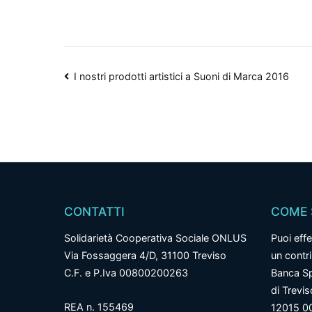
Navigazione
I nostri prodotti artistici a Suoni di Marca 2016
articoli
CONTATTI
COME 
Solidarietà Cooperativa Sociale ONLUS
Puoi effe
Via Fossaggera 4/D, 31100 Treviso
un contr
C.F. e P.Iva 00800200263
Banca Sp
di Trevi
REA n. 155469
12015 0