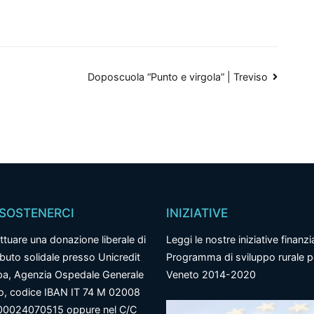
Doposcuola “Punto e virgola” | Treviso
SOSTENERCI
INIZIATIVE
ttuare una donazione liberale di
Leggi le nostre iniziative finanzi
ibuto solidale presso Unicredit
Programma di sviluppo rurale pe
a, Agenzia Ospedale Generale
Veneto 2014-2020
so, codice IBAN IT 74 M 02008
00024070515 oppure nel C/C