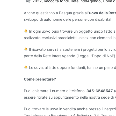
Tag:
2022
,
Raccolta fondi
,
Rete InterAgendo
,
Uova d
Anche quest’anno a Pasqua grazie all’
uovo della Re
sviluppo di autonomie delle persone con disabilità!
In ogni uovo puoi trovare un oggetto unico fatto 
realizzato esclusivi braccialetti unisex con elementi i
Il ricavato servirà a sostenere i progetti per lo sv
parte della Rete InteraAgendo (Legge “Dopo di Noi”)
Le uova, al latte oppure fondenti, hanno un peso d
Come prenotare?
Puoi chiamare il numero di telefono
345-6548547
(
essere ritirate su appuntamento nella nostra sede di 
Puoi trovare le uova in vendita anche presso il nego
Trentatreesimo Reggimento Artiglieria n. 24, Treviso.