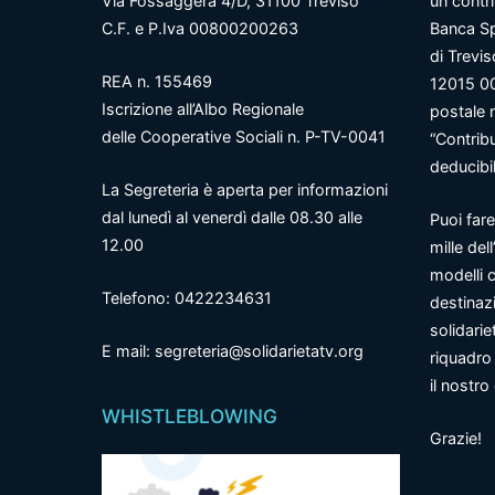
Via Fossaggera 4/D, 31100 Treviso
un contr
C.F. e P.Iva 00800200263
Banca Sp
di Trevi
REA n. 155469
12015 0
Iscrizione all’Albo Regionale
postale 
delle Cooperative Sociali n. P-TV-0041
“Contrib
deducibil
La Segreteria è aperta per informazioni
dal lunedì al venerdì dalle 08.30 alle
Puoi fare
12.00
mille del
modelli c
Telefono: 0422234631
destinazi
solidarie
E mail: segreteria@solidarietatv.org
riquadro 
il nostr
WHISTLEBLOWING
Grazie!