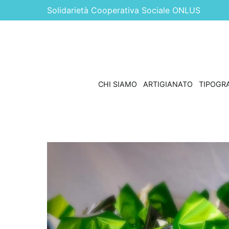
Vai
Solidarietà Cooperativa Sociale ONLUS
al
contenuto
CHI SIAMO
ARTIGIANATO
TIPOGRA