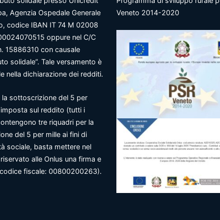
ibuto solidale presso Unicredit
Programma di sviluppo rurale pe
a, Agenzia Ospedale Generale
Veneto 2014-2020
so, codice IBAN IT 74 M 02008
00024070515 oppure nel C/C
n. 15886310 con causale
uto solidale”. Tale versamento è
e nella dichiarazione dei redditi.
 la sottoscrizione del 5 per
l’imposta sul reddito (tutti i
ontengono tre riquadri per la
one del 5 per mille ai fini di
tà sociale, basta mettere nel
riservato alle Onlus una firma e
o codice fiscale: 00800200263).