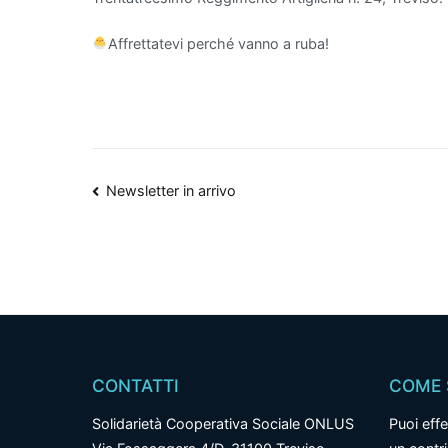
Affrettatevi perché vanno a ruba!
Navigazione
Newsletter in arrivo
articoli
CONTATTI
COME 
Solidarietà Cooperativa Sociale ONLUS
Puoi effe