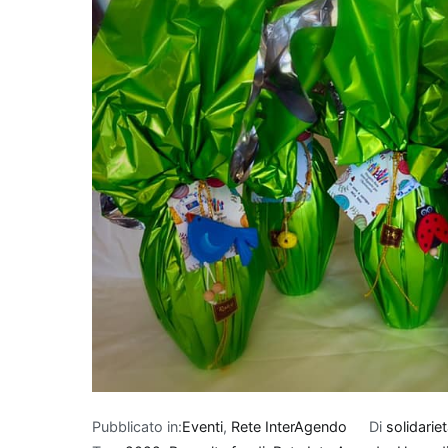
Pubblicato in:
Eventi
,
Rete InterAgendo
Di
solidarie