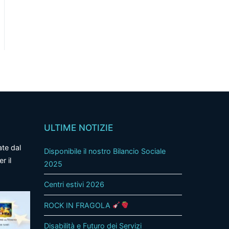
ULTIME NOTIZIE
ate dal
Disponibile il nostro Bilancio Sociale
r il
2025
Centri estivi 2026
ROCK IN FRAGOLA
Disabilità e Futuro dei Servizi