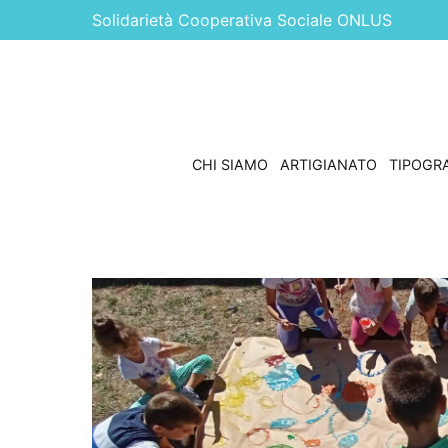
Vai
Solidarietà Cooperativa Sociale ONLUS
al
contenuto
CHI SIAMO
ARTIGIANATO
TIPOGRA