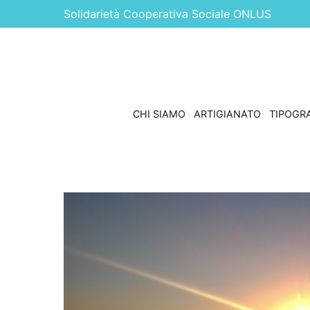
Vai
Solidarietà Cooperativa Sociale ONLUS
al
contenuto
CHI SIAMO
ARTIGIANATO
TIPOGRA