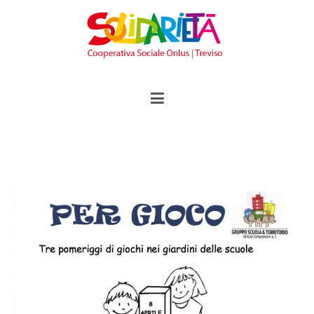
Vai
al
contenuto
Solidarietà Treviso
Cooperativa Sociale Onlus