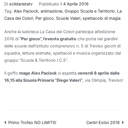
Di
solidarietatv
Pubblicato il
4 Aprile 2016
Tag:
Alex Paciock
,
animazione
,
Gruppo Scuola e Territorio
,
La
Casa dei Colori
,
Per gioco
,
Scuole Valeri
,
spettacolo di magia
Anche la ludoteca La Casa dei Colori partecipa all’edizione
2016 di
“Per gioco”, l’evento gratuito
che porta nei giardini
delle scuole dell’Istituto comprensivo n. 5 di Treviso giochi di
squadra, letture animate, spettacoli e musica organizzato dal
gruppo “Scuola & Territorio I.C.5”.
Il goffo
mago Alex Paciock
vi aspetta
venerdì 8 aprile dalle
16,15 alla Scuola Primaria “Diego Valeri”
, via Olimpia, Treviso!
Navigazione
Primo Trofeo NO LIMITS!
Centri Estivi 2016