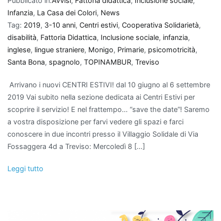
Pubblicato in:
Avvisi
,
Fattoria didattica
,
Inclusione sociale
,
Infanzia
,
La Casa dei Colori
,
News
Tag:
2019
,
3-10 anni
,
Centri estivi
,
Cooperativa Solidarietà
,
disabilità
,
Fattoria Didattica
,
Inclusione sociale
,
infanzia
,
inglese
,
lingue straniere
,
Monigo
,
Primarie
,
psicomotricità
,
Santa Bona
,
spagnolo
,
TOPINAMBUR
,
Treviso
Arrivano i nuovi CENTRI ESTIVI! dal 10 giugno al 6 settembre
2019 Vai subito nella sezione dedicata ai Centri Estivi per
scoprire il servizio! E nel frattempo… “save the date”! Saremo
a vostra disposizione per farvi vedere gli spazi e farci
conoscere in due incontri presso il Villaggio Solidale di Via
Fossaggera 4d a Treviso: Mercoledì 8 […]
Leggi tutto