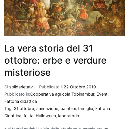
La vera storia del 31
ottobre: erbe e verdure
misteriose
Di
solidarietatv
Pubblicato il
22 Ottobre 2019
Pubblicato in:
Cooperativa agricola Topinambur
,
Eventi
,
Fattoria didattica
Tag:
31 ottobre
,
animazione
,
bambini
,
famiglie
,
Fattoria
Didattica
,
festa
,
Halloween
,
laboratorio
Nei tempi antichi l’inizio della stagione invernale era un