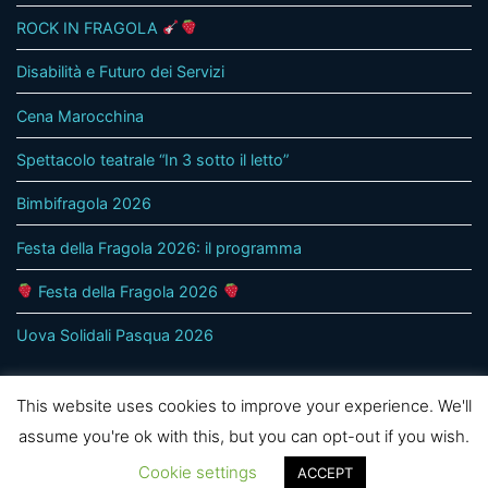
ROCK IN FRAGOLA
Disabilità e Futuro dei Servizi
Cena Marocchina
Spettacolo teatrale “In 3 sotto il letto”
Bimbifragola 2026
Festa della Fragola 2026: il programma
Festa della Fragola 2026
Uova Solidali Pasqua 2026
This website uses cookies to improve your experience. We'll
assume you're ok with this, but you can opt-out if you wish.
© 2020 - Solidarietà Cooperativa Sociale Onlus Treviso -
Cookie settings
ACCEPT
Privacy policy
|
Privacy Utenti