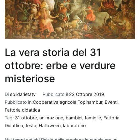
La vera storia del 31
ottobre: erbe e verdure
misteriose
Di
solidarietatv
Pubblicato il
22 Ottobre 2019
Pubblicato in:
Cooperativa agricola Topinambur
,
Eventi
,
Fattoria didattica
Tag:
31 ottobre
,
animazione
,
bambini
,
famiglie
,
Fattoria
Didattica
,
festa
,
Halloween
,
laboratorio
Nei tempi antichi l’inizio della stagione invernale era un