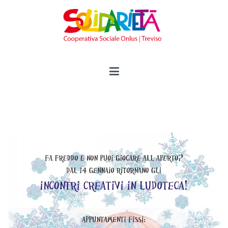
Vai
al
contenuto
Solidarietà Treviso
Cooperativa Sociale Onlus