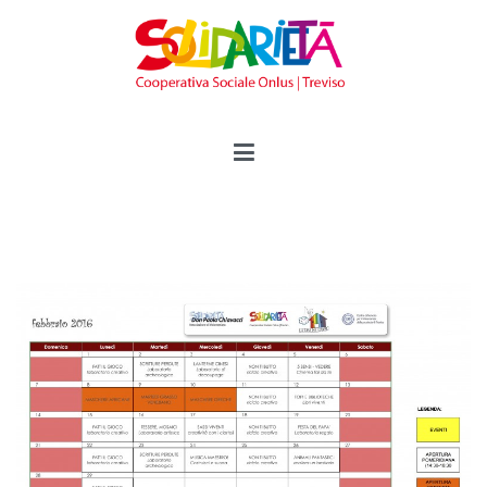
Vai
al
contenuto
Solidarietà Treviso
Cooperativa Sociale Onlus