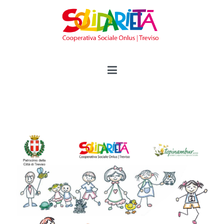
Vai
al
contenuto
Solidarietà Treviso
Cooperativa Sociale Onlus